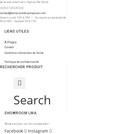
de la voie allant vers l’église Ste Cécile.
+225 27 225 415 24
contact@lamaisondesampoules.net
Ouvert Lundi 13H à 18H – Du mardi au vendredi de
9H à 18H – Samedi 9H à 17H
LIENS UTILES
À Propos
Contact
Conditions Générales de Vente
Politique de confidentialité
RECHERCHER PRODUIT
Search
SHOWROOM LMA
Restez au jour sur les nouveautés !
Facebook
Instagram