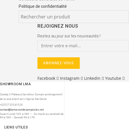
Politique de confidentialité
REJOIGNEZ NOUS
Restez au jour sur les nouveautés !
Facebook
Instagram
Linkedin
Youtube
SHOWROOM LMA
Cocody, II Plateaux Carrefour Duncan prolongement
de la voie allant vers l’église Ste Cécile.
+225 27 225 415 24
contact@lamaisondesampoules.net
Ouvert Lundi 13H à 18H – Du mardi au vendredi de
9H à 18H – Samedi 9H à 17H
LIENS UTILES