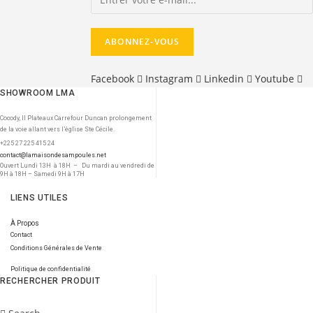
Facebook
Instagram
Linkedin
Youtube
SHOWROOM LMA
Cocody, II Plateaux Carrefour Duncan prolongement
de la voie allant vers l’église Ste Cécile.
+225 27 225 415 24
contact@lamaisondesampoules.net
Ouvert Lundi 13H à 18H – Du mardi au vendredi de
9H à 18H – Samedi 9H à 17H
LIENS UTILES
À Propos
Contact
Conditions Générales de Vente
Politique de confidentialité
RECHERCHER PRODUIT