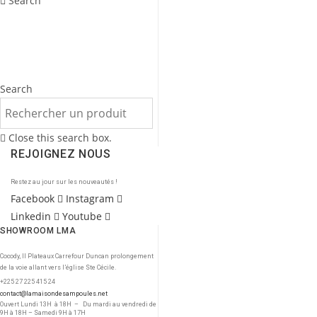
Search
Search
Close this search box.
REJOIGNEZ NOUS
Restez au jour sur les nouveautés !
Facebook
Instagram
Linkedin
Youtube
SHOWROOM LMA
Cocody, II Plateaux Carrefour Duncan prolongement
de la voie allant vers l’église Ste Cécile.
+225 27 225 415 24
contact@lamaisondesampoules.net
Ouvert Lundi 13H à 18H – Du mardi au vendredi de
9H à 18H – Samedi 9H à 17H