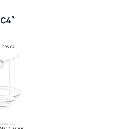
 LEDS-C4
spensions
 Mat Nuance