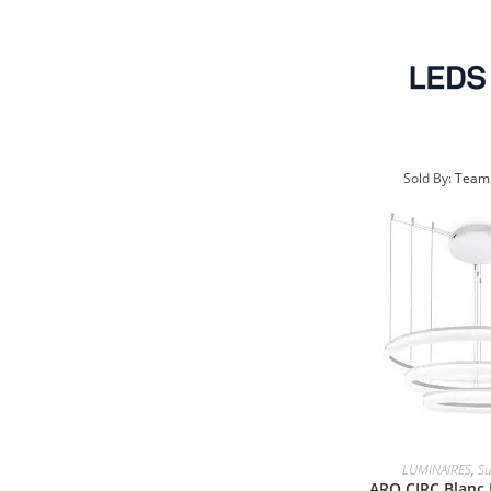
Sold By:
Team
LUMINAIRES
,
Su
ARO CIRC Blanc