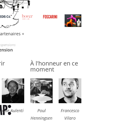
partenaires +
spensions
ension
ir
À l'honneur en ce
moment
Gae Aulenti
Poul
Francesco
Henningsen
Vilaro