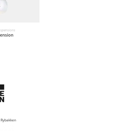
spensions
pension
 Rybakken