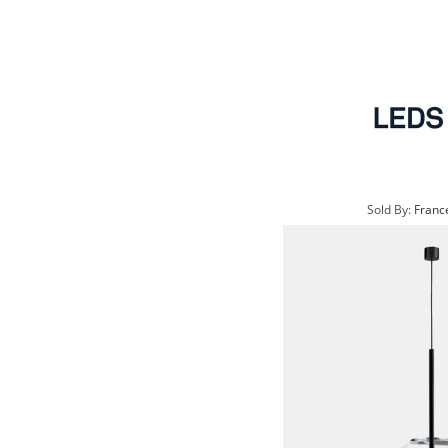
Sold By:
France