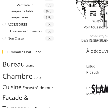
Ventilateur
(5)
Lampes de table
(66)
Lampadaires
(34)
ACCESSOIRES
(2)
Voir tous nos 
Accessoires luminaires
(2)
LUMINAIRES
,
Su
Non Classé
(2)
2097 Susp
DESIGNERS
À découvr
Luminaires Par Pièce
Bureau
Estudi
chamb
Ribaudi
Chambre
CUID
Cuisine
Encastré de mur
Christophe
Mathieu
Façade &