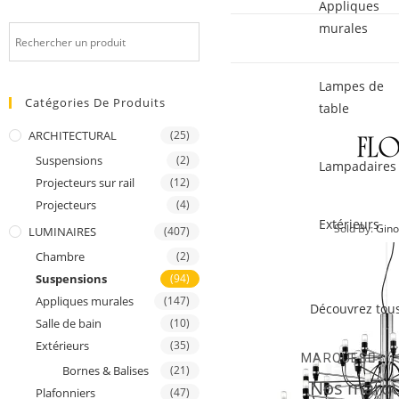
Appliques
murales
Lampes de
Catégories De Produits
table
ARCHITECTURAL
(25)
Suspensions
(2)
Lampadaires
Projecteurs sur rail
(12)
Projecteurs
(4)
Extérieurs
Sold By:
Gino
LUMINAIRES
(407)
Chambre
(2)
Suspensions
(94)
Appliques murales
(147)
Découvrez tous
Salle de bain
(10)
Extérieurs
(35)
MARQUES
Bornes & Balises
(21)
Nos marqu
Plafonniers
(47)