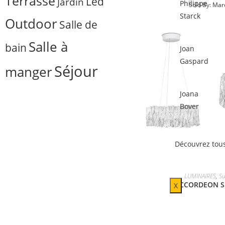
Terrasse
Led
Jardin
Philippe
Sold By:
Marc
Starck
Outdoor
Salle de
Salle à
bain
Joan
Gaspard
Séjour
manger
Joana
Bover
Découvrez tous
LUMINAIRES
,
Su
ACCORDEON S
X