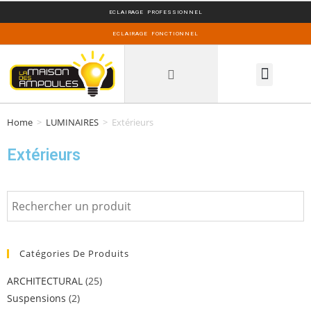
ECLAIRAGE PROFESSIONNEL
ECLAIRAGE FONCTIONNEL
INSPIRATIONS DECO
Home
>
LUMINAIRES
>
Extérieurs
Extérieurs
Catégories De Produits
ARCHITECTURAL
(25)
Suspensions
(2)