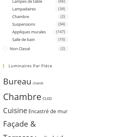
Lampes de table
(66)
Lampadaires
(34)
Chambre
(2)
Suspensions
(94)
Appliques murales
(147)
Salle de bain
(10)
Non Classé
(2)
Luminaires Par Pièce
Bureau
chamb
Chambre
CUID
Cuisine
Encastré de mur
Façade &