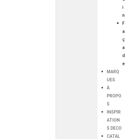
i
n
F
a
ç
a
d
e
MARQ
UES
À
PROPO
S
INSPIR
ATION
S DECO
CATAL