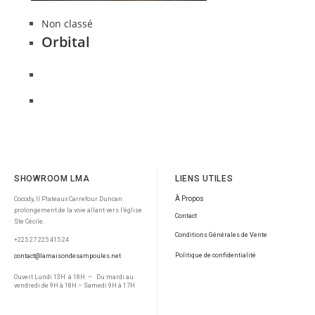
Non classé
Orbital
SHOWROOM LMA
LIENS UTILES
À Propos
Cocody, II Plateaux Carrefour Duncan
prolongement de la voie allant vers l’église
Contact
Ste Cécile.
Conditions Générales de Vente
+225 27 225 415 24
Politique de confidentialité
contact@lamaisondesampoules.net
Ouvert Lundi 13H à 18H – Du mardi au
vendredi de 9H à 18H – Samedi 9H à 17H