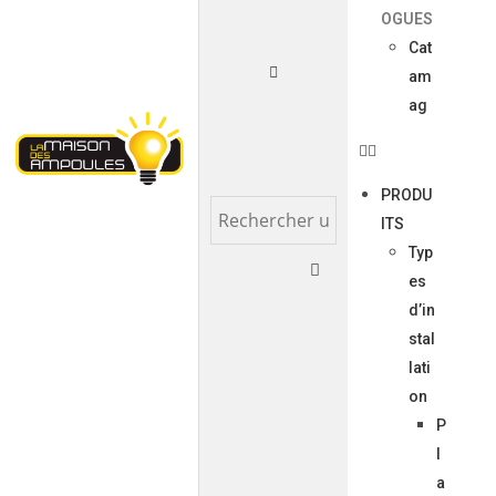
OGUES
Cat
am
ag
PRODU
ITS
Typ
es
d’in
stal
lati
on
P
l
a