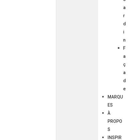
a
r
d
i
n
F
a
ç
a
d
e
MARQU
ES
À
PROPO
S
INSPIR