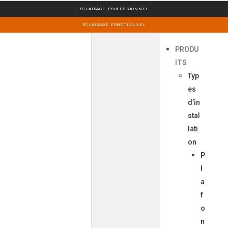
ECLAIRAGE PROFESSIONNEL
ECLAIRAGE FONCTIONNEL
PRODU
ITS
Typ
es
d’in
stal
lati
on
P
l
a
f
o
n