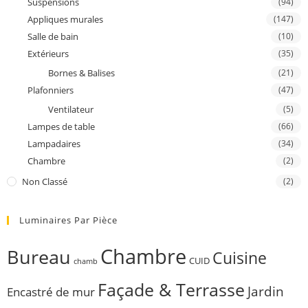
Suspensions
(94)
Appliques murales
(147)
Salle de bain
(10)
Extérieurs
(35)
Bornes & Balises
(21)
Plafonniers
(47)
Ventilateur
(5)
Lampes de table
(66)
Lampadaires
(34)
Chambre
(2)
Non Classé
(2)
Luminaires Par Pièce
Chambre
Bureau
Cuisine
CUID
chamb
Façade & Terrasse
Jardin
Encastré de mur