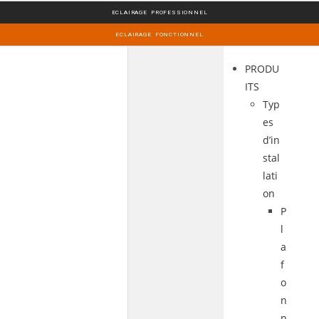
ECLAIRAGE PROFESSIONNEL
ECLAIRAGE FONCTIONNEL
PRODU
ITS
Typ
es
d’in
stal
lati
on
P
l
a
f
o
n
n