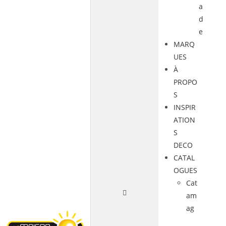
a
d
e
MARQ
UES
À
PROPO
S
INSPIR
ATION
S
DECO
CATAL
OGUES
Cat
am
ag