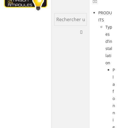
PRODU
ITS
Typ
es
d’in
stal
lati
on
P
l
a
f
o
n
n
i
e