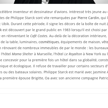
n célèbre inventeur et dessinateur d'avions. Intéressé très jeune au 
stes de Philippe Starck sont vite remarquées par
Pierre Cardin
, qui
 Ubik. Durant cette période, il signe les décors de la boîte de nuit
k est découvert par le grand public en 1983 lorsqu'il est choisi par
e en réinventant le
Café Costes
. Au-delà de la décoration intérieure,
 de la table, luminaires,
cosmétiques
, équipements de maison, vêtem
ou en rénovant de nombreux immeubles de par le monde : les bureaux
 l'hôtel
Mama Shelter
à Marseille, l'hôtel
Le Royalton
à New York ou l
e concevoir pour la première fois un hôtel dans sa globalité, const
ique et écologique. Il refuse de travailler pour certains secteurs d
ou des bateaux solaires. Philippe Starck est marié avec Jasmine Abd
sa première épouse Brigitte, Oa avec son ancienne compagne Patric