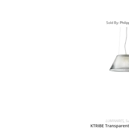
Sold By:
Phili
LUMINAIRES
,
Su
KTRIBE Transparent