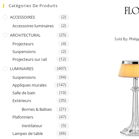
Catégories De Produits
ACCESSOIRES
(2)
Accessoires luminaires
(2)
ARCHITECTURAL
(25)
Sold By:
Phili
Projecteurs
(4)
Suspensions
(2)
Projecteurs sur rail
(12)
LUMINAIRES
(407)
Suspensions
(94)
Appliques murales
(147)
Salle de bain
(10)
Extérieurs
(35)
Bornes & Balises
(21)
Plafonniers
(47)
Ventilateur
(5)
Lampes de table
(66)