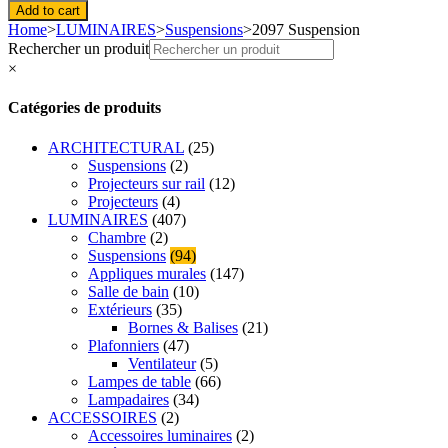
Suspension
Add to cart
quantity
Home
>
LUMINAIRES
>
Suspensions
>
2097 Suspension
Rechercher un produit
×
Catégories de produits
ARCHITECTURAL
(25)
Suspensions
(2)
Projecteurs sur rail
(12)
Projecteurs
(4)
LUMINAIRES
(407)
Chambre
(2)
Suspensions
(94)
Appliques murales
(147)
Salle de bain
(10)
Extérieurs
(35)
Bornes & Balises
(21)
Plafonniers
(47)
Ventilateur
(5)
Lampes de table
(66)
Lampadaires
(34)
ACCESSOIRES
(2)
Accessoires luminaires
(2)