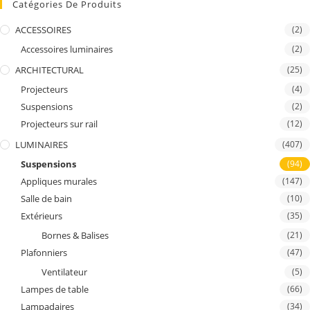
Catégories De Produits
ACCESSOIRES
(2)
Accessoires luminaires
(2)
ARCHITECTURAL
(25)
Projecteurs
(4)
Suspensions
(2)
Projecteurs sur rail
(12)
LUMINAIRES
(407)
Suspensions
(94)
Appliques murales
(147)
Salle de bain
(10)
Extérieurs
(35)
Bornes & Balises
(21)
Plafonniers
(47)
Ventilateur
(5)
Lampes de table
(66)
Lampadaires
(34)