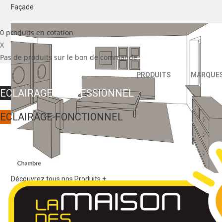
Façade
0
produits
en cotation
X
Pas de produits sur le bon de commande
PRODUITS
MARQUE
ECLAIRAGE PROFESSIONNEL
ECLAIRAGE FONCTIONNEL
Découvrez tous nos Produits +
MARQUES
Nos marques partenaires