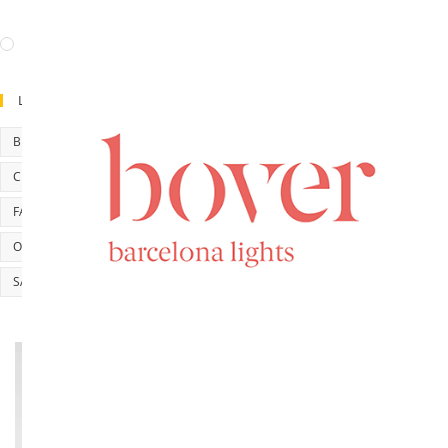
Salle de bain
(10)
Non Classé
(2)
Luminaires Par Pièce
BUREAU
CHAMB
CHAMBRE
CUID
CUISINE
ENCASTRÉ DE MUR
FAÇADE & TERRASSE
JARDIN
LED
OUTDOOR
SALLE DE BAIN
SALLE À MANGER
SÉJOUR
🔍