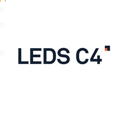
Catégories De Produits
ACCESSOIRES
(2)
Accessoires luminaires
(2)
ARCHITECTURAL
(25)
Projecteurs
(4)
Suspensions
(2)
Projecteurs sur rail
(12)
LUMINAIRES
(407)
Extérieurs
(35)
Bornes & Balises
(21)
Plafonniers
(47)
Ventilateur
(5)
Lampes de table
(66)
Lampadaires
(34)
Chambre
(2)
Suspensions
(94)
Appliques murales
(147)