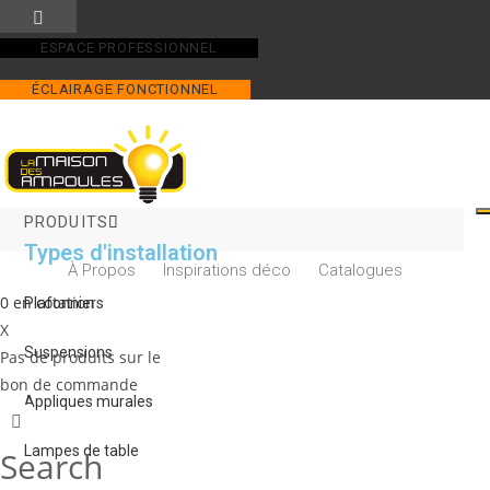
Skip
to
ESPACE PROFESSIONNEL
content
ÉCLAIRAGE FONCTIONNEL
PRODUITS
Types d'installation
À Propos
Inspirations déco
Catalogues
0
en cotation
Plafonniers
X
Suspensions
Pas de produits sur le
bon de commande
Appliques murales
Lampes de table
Search