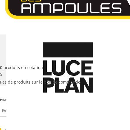
0
produits
en cotation
X
Pas de produits sur le bon de commande
Home
>
LUMINAIRES
>
Lampes de table
>
ASCENT LED Lampe de Table 