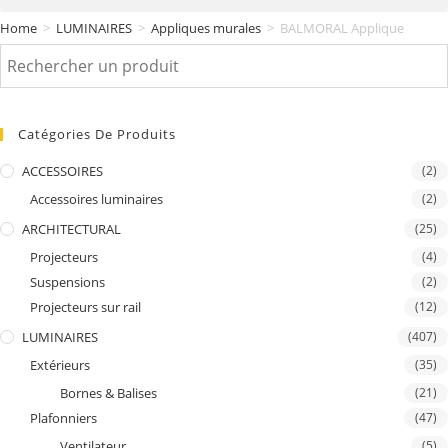
Home
>
LUMINAIRES
>
Appliques murales
>
BALMORAL Applique
Catégories De Produits
ACCESSOIRES
(2)
Accessoires luminaires
(2)
ARCHITECTURAL
(25)
Projecteurs
(4)
Suspensions
(2)
Projecteurs sur rail
(12)
LUMINAIRES
(407)
Extérieurs
(35)
Bornes & Balises
(21)
Plafonniers
(47)
Ventilateur
(5)