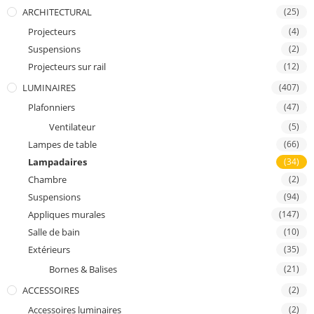
ARCHITECTURAL
(25)
Projecteurs
(4)
Suspensions
(2)
Projecteurs sur rail
(12)
LUMINAIRES
(407)
Plafonniers
(47)
Ventilateur
(5)
Lampes de table
(66)
Lampadaires
(34)
Chambre
(2)
Suspensions
(94)
Appliques murales
(147)
Salle de bain
(10)
Extérieurs
(35)
Bornes & Balises
(21)
ACCESSOIRES
(2)
Accessoires luminaires
(2)