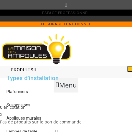
Skip
to
ESPACE PROFESSIONNEL
content
ÉCLAIRAGE FONCTIONNEL
PRODUITS
Types d'installation
Menu
Plafonniers
Suspensions
0
en cotation
X
Appliques murales
Pas de produits sur le bon de commande
Lampes de table