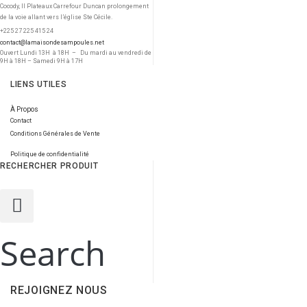
Cocody, II Plateaux Carrefour Duncan prolongement
de la voie allant vers l’église Ste Cécile.
+225 27 225 415 24
contact@lamaisondesampoules.net
Ouvert Lundi 13H à 18H – Du mardi au vendredi de
9H à 18H – Samedi 9H à 17H
LIENS UTILES
À Propos
Contact
Conditions Générales de Vente
Politique de confidentialité
RECHERCHER PRODUIT
Search
REJOIGNEZ NOUS