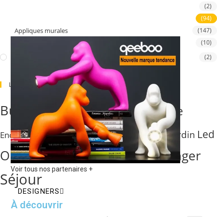
Chambre
(2)
Suspensions
(94)
Appliques murales
(147)
Salle de bain
(10)
Non Classé
(2)
Luminaires Par Pièce
Chambre
Bureau
Cuisine
CUID
chamb
Façade & Terrasse
Led
Jardin
Encastré de mur
Outdoor
Salle à manger
Salle de bain
Voir tous nos partenaires +
Séjour
DESIGNERS
À découvrir