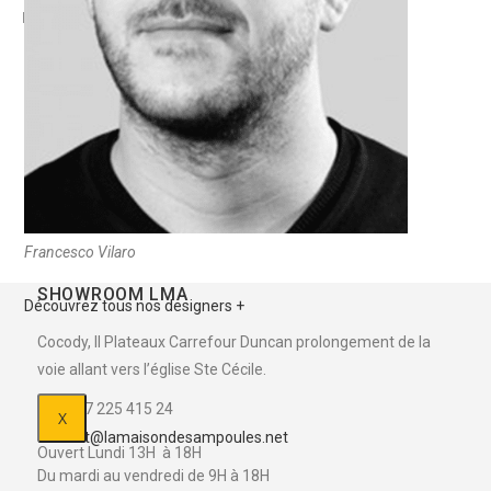
Finition diffuseur: Transparent. Garantie: 5 Ans
Designer
Team LEDS-C4
View more products from this vendor
Francesco Vilaro
SHOWROOM LMA
Découvrez tous nos designers +
Cocody, II Plateaux Carrefour Duncan prolongement de la
voie allant vers l’église Ste Cécile.
+225 27 225 415 24
X
contact@lamaisondesampoules.net
Ouvert Lundi 13H à 18H
Du mardi au vendredi de 9H à 18H