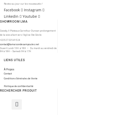
Restez au jour sur les nouveautés !
Facebook
Instagram
Linkedin
Youtube
SHOWROOM LMA
Cocody, II Plateaux Carrefour Duncan prolongement
de la voie allant vers l’église Ste Cécile.
+225 27 225 415 24
contact@lamaisondesampoules.net
Ouvert Lundi 13H à 18H – Du mardi au vendredi de
9H à 18H – Samedi 9H à 17H
LIENS UTILES
À Propos
Contact
Conditions Générales de Vente
Politique de confidentialité
RECHERCHER PRODUIT