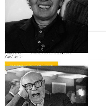
BELL Suspension
Référence :
LC00-3219-S2-M1
Catégories :
LUMINAIRES
,
Suspensions
Étiquettes :
Cuisine
,
Salle à manger
,
Séjour
Gae Aulenti
DEMANDER UNE COTATION