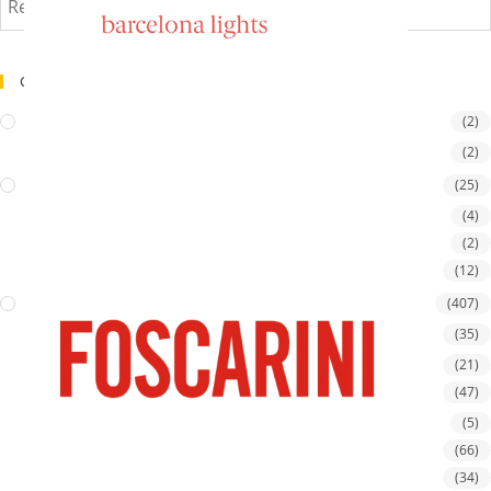
Catégories De Produits
ACCESSOIRES
(2)
Accessoires luminaires
(2)
ARCHITECTURAL
(25)
Projecteurs
(4)
Suspensions
(2)
Projecteurs sur rail
(12)
LUMINAIRES
(407)
Extérieurs
(35)
Bornes & Balises
(21)
Plafonniers
(47)
Ventilateur
(5)
Lampes de table
(66)
Lampadaires
(34)