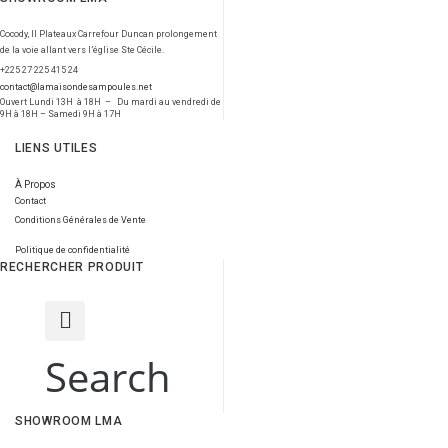
Cocody, II Plateaux Carrefour Duncan prolongement
de la voie allant vers l’église Ste Cécile.
+225 27 225 415 24
contact@lamaisondesampoules.net
Ouvert Lundi 13H à 18H – Du mardi au vendredi de
9H à 18H – Samedi 9H à 17H
LIENS UTILES
À Propos
Contact
Conditions Générales de Vente
Politique de confidentialité
RECHERCHER PRODUIT
Search
SHOWROOM LMA