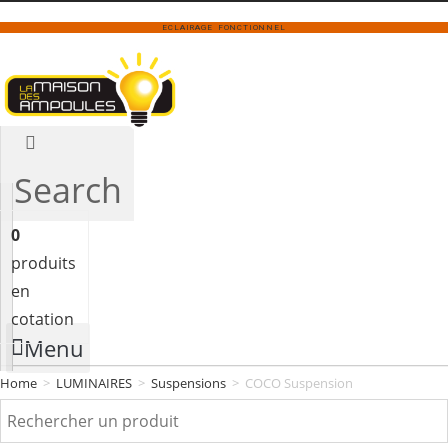
ECLAIRAGE FONCTIONNEL
Search
0
produits
en
cotation
Menu
Home
>
LUMINAIRES
>
Suspensions
>
COCO Suspension