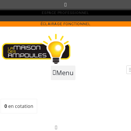
Skip
to
ESPACE PROFESSIONNEL
content
ÉCLAIRAGE FONCTIONNEL
Menu
0
en cotation