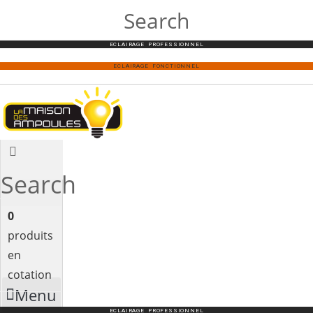
Search
ECLAIRAGE PROFESSIONNEL
ECLAIRAGE FONCTIONNEL
Search
0
produits
en
cotation
Menu
ECLAIRAGE PROFESSIONNEL