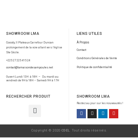
SHOWROOM LMA
LIENS UTILES
À Propos
Cocody, II Plateaux Carrefour Duncan
prolongement de la voie allant vers l’église
Contact
Ste Cécile.
Conditions Générales de Vente
+225 27 225 415 24
Politique de confidentialité
contact@lamaisondesampoules.net
Ouvert Lundi 13H à 18H – Du mardi au
vendredi de 9H à 18H – Samedi 9H à 17H
RECHERCHER PRODUIT
SHOWROOM LMA
Restez au jour sur les nouveautés !
Copyright © 2020
CDEL
. Tout droits réservés.