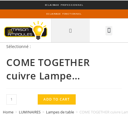
ECLAIRAGE PROFESSIONNEL
ECLAIRAGE FONCTIONNEL
INSPIRATIONS DECO
Sélectionné :
COME TOGETHER
cuivre Lampe…
ADD TO CART
Home
>
LUMINAIRES
>
Lampes de table
>
COME TOGETHER cuivre Lam