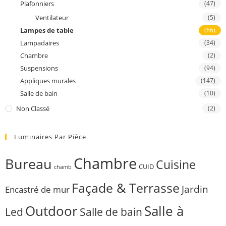
Plafonniers
(47)
Ventilateur
(5)
Lampes de table
(66)
Lampadaires
(34)
Chambre
(2)
Suspensions
(94)
Appliques murales
(147)
Salle de bain
(10)
Non Classé
(2)
Luminaires Par Pièce
Chambre
Bureau
Cuisine
CUID
chamb
Façade & Terrasse
Jardin
Encastré de mur
Outdoor
Salle à
Salle de bain
Led