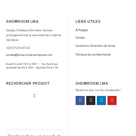
SHOWROOM LMA
LIENS UTILES
À Propos
Cocody, II Plateaux Carrefour Duncan
prolongement de la voie allant vers l’église
Contact
Ste Cécile.
Conditions Générales de Vente
+225 27 225 415 24
Politique de confidentialité
contact@lamaisondesampoules.net
Ouvert Lundi 13H à 18H – Du mardi au
vendredi de 9H à 18H – Samedi 9H à 17H
RECHERCHER PRODUIT
SHOWROOM LMA
Restez au jour sur les nouveautés !