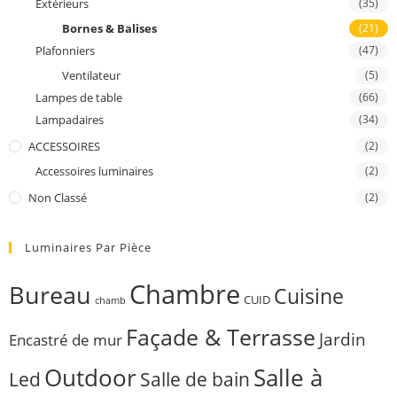
Extérieurs
(35)
Bornes & Balises
(21)
Plafonniers
(47)
Ventilateur
(5)
Lampes de table
(66)
Lampadaires
(34)
ACCESSOIRES
(2)
Accessoires luminaires
(2)
Non Classé
(2)
Luminaires Par Pièce
Chambre
Bureau
Cuisine
CUID
chamb
Façade & Terrasse
Jardin
Encastré de mur
Outdoor
Salle à
Salle de bain
Led