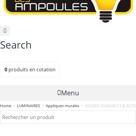
Search
0
produits
en cotation
Menu
Home
>
LUMINAIRES
>
Appliques murales
>
GINGER 32/42/60 C3 & ACC