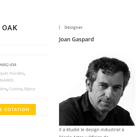
 OAK
Designer
Joan Gaspard
A662-434
iques murales
,
NAIRES
bre
,
Cuisine
,
Séjour
E COTATION
Il a étudié le design industriel à