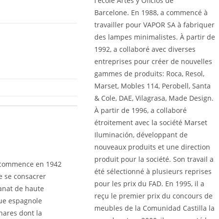
l'école Artes y Oficios de
Barcelone. En 1988, a commencé à
travailler pour VAPOR SA à fabriquer
des lampes minimalistes. À partir de
1992, a collaboré avec diverses
entreprises pour créer de nouvelles
gammes de produits: Roca, Resol,
Marset, Mobles 114, Perobell, Santa
& Cole, DAE, Vilagrasa, Made Design.
À partir de 1996, a collaboré
étroitement avec la société Marset
Iluminación, développant de
nouveaux produits et une direction
produit pour la société. Son travail a
re commence en 1942
été sélectionné à plusieurs reprises
e se consacrer
pour les prix du FAD. En 1995, il a
sanat de haute
reçu le premier prix du concours de
que espagnole
meubles de la Comunidad Castilla la
hares dont la