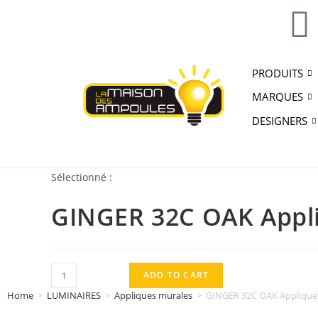
PRODUITS
MARQUES
DESIGNERS
Sélectionné :
GINGER 32C OAK Appl
ADD TO CART
Home
>
LUMINAIRES
>
Appliques murales
>
GINGER 32C OAK Applique