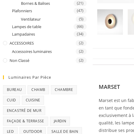
Bornes & Balises
(21)
Plafonniers
(47)
Ventilateur
(5)
Lampes de table
(66)
Lampadaires
(34)
ACCESSOIRES
(2)
Accessoires luminaires
(2)
Non Classé
(2)
Luminaires Par Pièce
Marque
MARSET
BUREAU
CHAMB
CHAMBRE
CUID
CUISINE
Marset est un fab
en tant que fonde
ENCASTRÉ DE MUR
exclusivement à l
FAÇADE & TERRASSE
JARDIN
qualité, les lamp
distribue ses pro
LED
OUTDOOR
SALLE DE BAIN