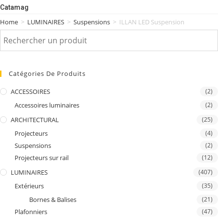
Catamag
Home
>
LUMINAIRES
>
Suspensions
>
ILLAN LED Suspension
Catégories De Produits
ACCESSOIRES
(2)
Accessoires luminaires
(2)
ARCHITECTURAL
(25)
Projecteurs
(4)
Suspensions
(2)
Projecteurs sur rail
(12)
LUMINAIRES
(407)
Extérieurs
(35)
Bornes & Balises
(21)
Plafonniers
(47)