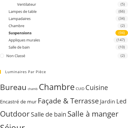
Ventilateur
(5)
Lampes de table
(66)
Lampadaires
(34)
Chambre
(2)
Suspensions
(94)
Appliques murales
(147)
Salle de bain
(10)
Non Classé
(2)
Luminaires Par Pièce
Chambre
Bureau
Cuisine
CUID
chamb
Façade & Terrasse
Led
Jardin
Encastré de mur
Outdoor
Salle à manger
Salle de bain
Séjour