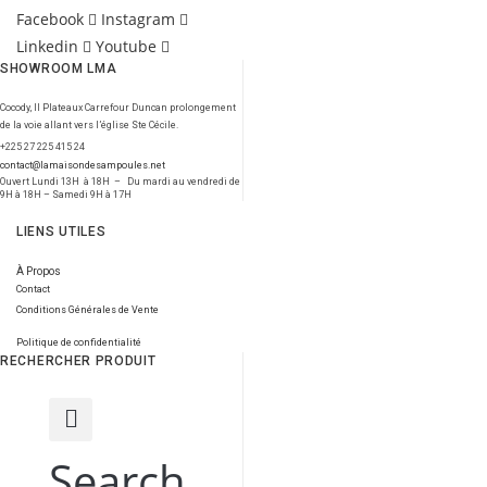
Facebook
Instagram
Linkedin
Youtube
SHOWROOM LMA
Cocody, II Plateaux Carrefour Duncan prolongement
de la voie allant vers l’église Ste Cécile.
+225 27 225 415 24
contact@lamaisondesampoules.net
Ouvert Lundi 13H à 18H – Du mardi au vendredi de
9H à 18H – Samedi 9H à 17H
LIENS UTILES
À Propos
Contact
Conditions Générales de Vente
Politique de confidentialité
RECHERCHER PRODUIT
Search