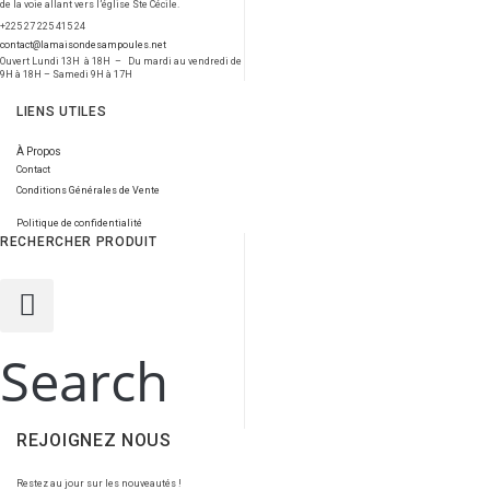
de la voie allant vers l’église Ste Cécile.
+225 27 225 415 24
contact@lamaisondesampoules.net
Ouvert Lundi 13H à 18H – Du mardi au vendredi de
9H à 18H – Samedi 9H à 17H
LIENS UTILES
À Propos
Contact
Conditions Générales de Vente
Politique de confidentialité
RECHERCHER PRODUIT
Search
REJOIGNEZ NOUS
Restez au jour sur les nouveautés !