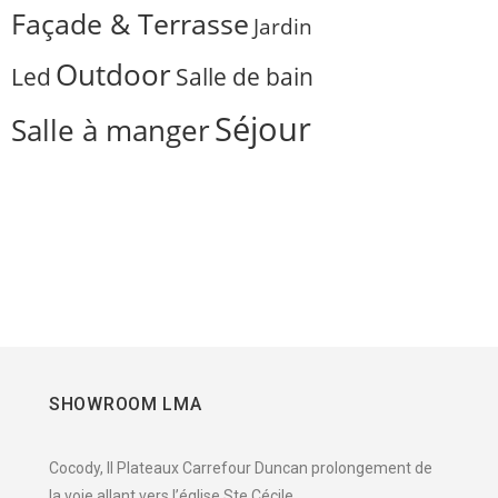
Façade & Terrasse
Jardin
Outdoor
Salle de bain
Led
Séjour
Salle à manger
SHOWROOM LMA
Cocody, II Plateaux Carrefour Duncan prolongement de
la voie allant vers l’église Ste Cécile.