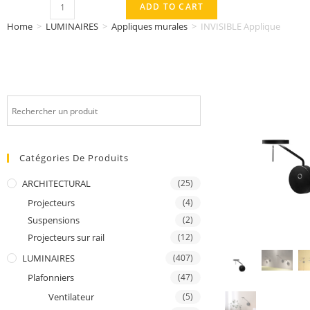
ADD TO CART
Home
>
LUMINAIRES
>
Appliques murales
>
INVISIBLE Applique
Catégories De Produits
ARCHITECTURAL
(25)
Projecteurs
(4)
Suspensions
(2)
Projecteurs sur rail
(12)
LUMINAIRES
(407)
Plafonniers
(47)
Ventilateur
(5)