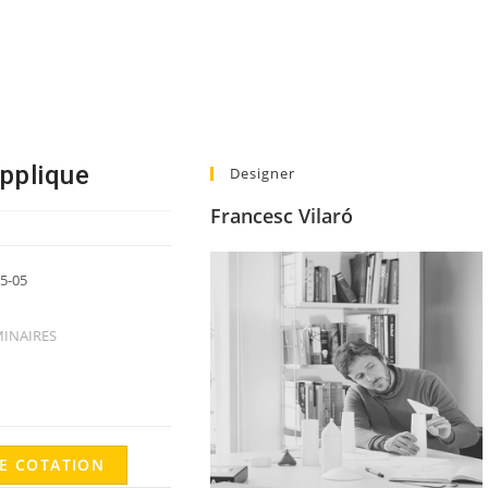
pplique
Designer
Francesc Vilaró
5-05
INAIRES
E COTATION