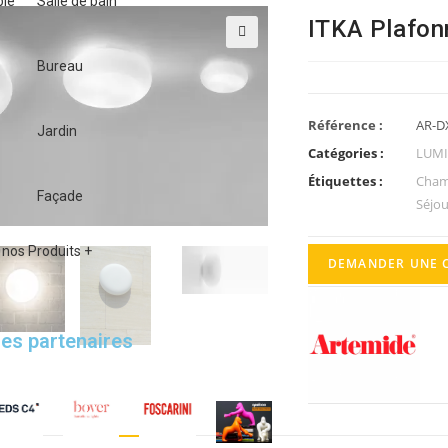
ble
Salle de bain
ITKA Plafon
🔍
Bureau
Référence :
AR-D
Jardin
Catégories :
LUMI
Étiquettes :
Cham
Façade
Séjou
nos Produits +
DEMANDER UNE 
es partenaires