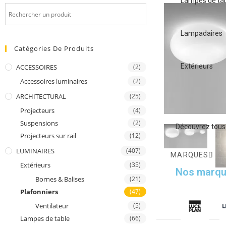
Lampes de ta
Lampadaires
Catégories De Produits
Extérieurs
ACCESSOIRES
(2)
Accessoires luminaires
(2)
ARCHITECTURAL
(25)
Projecteurs
(4)
Suspensions
(2)
Découvrez tous 
Projecteurs sur rail
(12)
LUMINAIRES
(407)
MARQUES
Extérieurs
(35)
Nos marqu
Bornes & Balises
(21)
Plafonniers
(47)
Ventilateur
(5)
Lampes de table
(66)