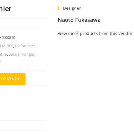
nier
Designer
Naoto Fukasawa
View more products from this vendor
X0060I10
NAIRES
,
Plafonniers
bre
,
Salle à manger
,
r
COTATION