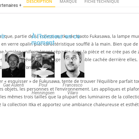
DESCRIPTION
MARQUE
FICHE TECHNIQUE
artenaires +
ir
À l'honneur en ce
que, partie de la collection Itka de Naoto Fukasawa, la lampe mur
moment
r en verre opalin plat caractéristique soufflé à la main. Bien que de
ne lumière uniformément répartie dans la pièce et ne crée pas d
es lumières révèlent l’intelligence indéniable cachée derrière elles,
tique et performance.
r « esquisser » de Fukusawa, tente de trouver l’équilibre parfait to
Gae Aulenti
Poul
Francesco
les objets, les personnes et l’environnement. Les appliques et plafo
Henningsen
Vilaro
es mêmes trois tailles que la plupart des luminaires de la collection
z la collection Itka et apportez une ambiance chaleureuse et esthé