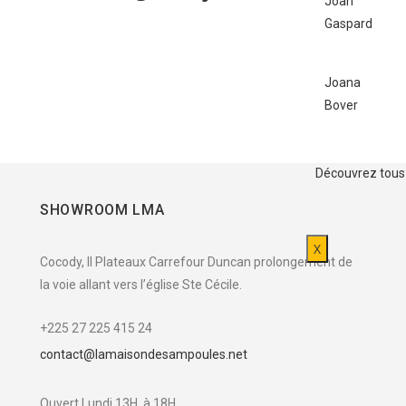
Joan
Gaspard
Joana
Bover
Découvrez tous
SHOWROOM LMA
X
Cocody, II Plateaux Carrefour Duncan prolongement de
la voie allant vers l’église Ste Cécile.
+225 27 225 415 24
contact@lamaisondesampoules.net
Ouvert Lundi 13H à 18H