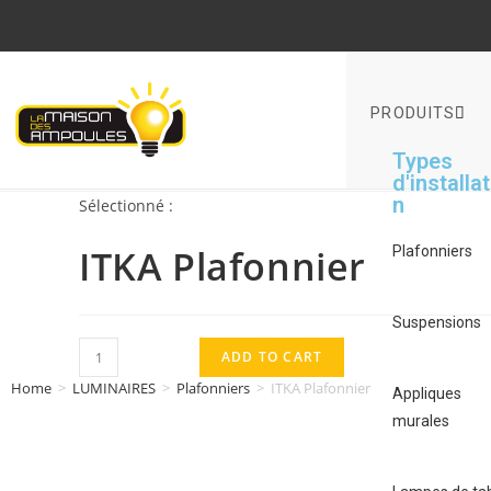
PRODUITS
Types
d'installa
n
Sélectionné :
ITKA Plafonnier
Plafonniers
Suspensions
ADD TO CART
Home
>
LUMINAIRES
>
Plafonniers
>
ITKA Plafonnier
Appliques
murales