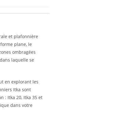
ale et plafonnière
 forme plane, le
e zones ombragées
 dans laquelle se
ut en explorant les
nniers Itka sont
 : Itka 20, Itka 35 et
tique dans votre