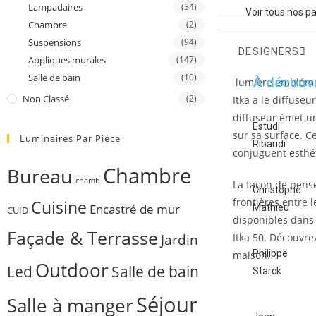
Lampadaires
(34)
Voir tous nos p
Chambre
(2)
Suspensions
(94)
DESIGNERS
Appliques murales
(147)
Description
Salle de bain
(10)
À découvr
lumière emblémati
Non Classé
(2)
Itka a le diffuseu
diffuseur émet u
Estudi
sur sa surface. C
Luminaires Par Pièce
Ribaudi
conjuguent esthé
Chambre
Bureau
chamb
La façon de pense
Christophe
frontières entre 
Cuisine
Encastré de mur
Mathieu
CUID
disponibles dans l
Façade & Terrasse
Jardin
Itka 50. Découvre
Philippe
maison.
Outdoor
Salle de bain
Led
Starck
Séjour
Salle à manger