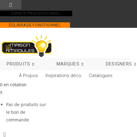
Skip
to
ESPACE PROFESSIONNEL
content
ÉCLAIRAGE FONCTIONNEL
PRODUITS
MARQUES
DESIGNERS
À Propos
Inspirations déco
Catalogues
0
en cotation
X
Pas de produits sur
le bon de
commande