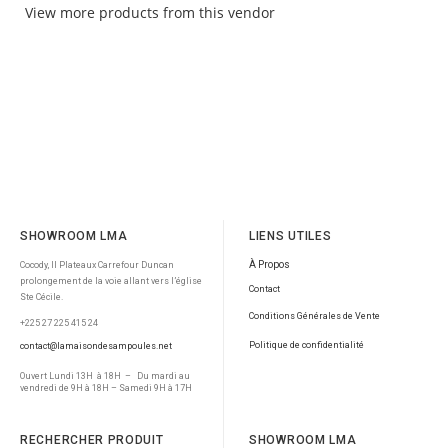
View more products from this vendor
SHOWROOM LMA
LIENS UTILES
À Propos
Cocody, II Plateaux Carrefour Duncan
prolongement de la voie allant vers l’église
Contact
Ste Cécile.
Conditions Générales de Vente
+225 27 225 415 24
Politique de confidentialité
contact@lamaisondesampoules.net
Ouvert Lundi 13H à 18H – Du mardi au
vendredi de 9H à 18H – Samedi 9H à 17H
RECHERCHER PRODUIT
SHOWROOM LMA