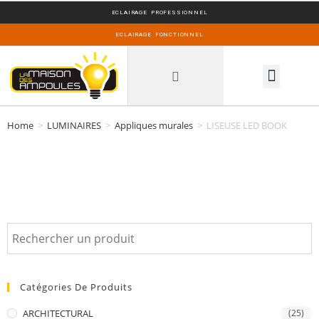
ECLAIRAGE PROFESSIONNEL
ECLAIRAGE FONCTIONNEL
INSPIRATIONS DECO
Home
>
LUMINAIRES
>
Appliques murales
>
LISEUSE LED BOOK
Catégories De Produits
ARCHITECTURAL
(25)