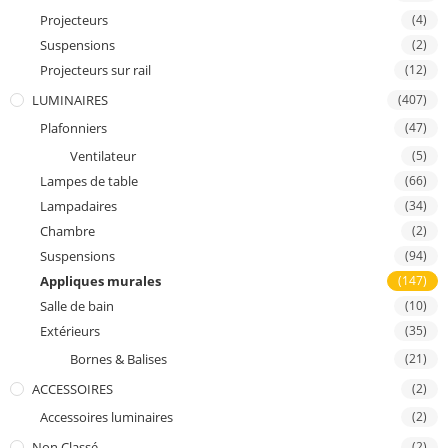
Projecteurs
(4)
Suspensions
(2)
Projecteurs sur rail
(12)
LUMINAIRES
(407)
Plafonniers
(47)
Ventilateur
(5)
Lampes de table
(66)
Lampadaires
(34)
Chambre
(2)
Suspensions
(94)
Appliques murales
(147)
Salle de bain
(10)
Extérieurs
(35)
Bornes & Balises
(21)
ACCESSOIRES
(2)
Accessoires luminaires
(2)
Non Classé
(2)