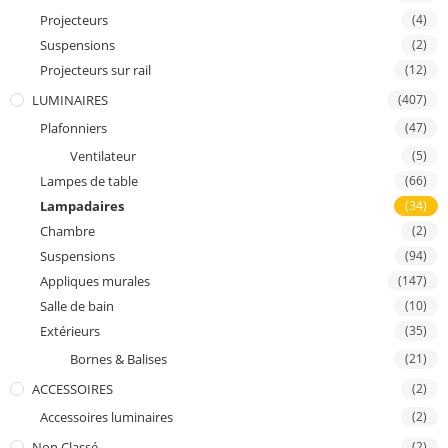
Projecteurs
(4)
Suspensions
(2)
Projecteurs sur rail
(12)
LUMINAIRES
(407)
Plafonniers
(47)
Ventilateur
(5)
Lampes de table
(66)
Lampadaires
(34)
Chambre
(2)
Suspensions
(94)
Appliques murales
(147)
Salle de bain
(10)
Extérieurs
(35)
Bornes & Balises
(21)
ACCESSOIRES
(2)
Accessoires luminaires
(2)
Non Classé
(2)