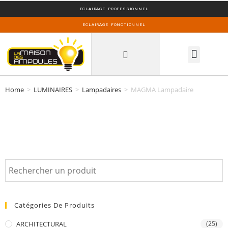
ECLAIRAGE PROFESSIONNEL
ECLAIRAGE FONCTIONNEL
INSPIRATIONS DECO
Home
>
LUMINAIRES
>
Lampadaires
>
MAGMA Lampadaire
Catégories De Produits
ARCHITECTURAL
(25)