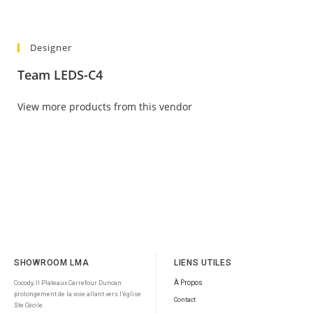
Designer
Team LEDS-C4
View more products from this vendor
SHOWROOM LMA
LIENS UTILES
À Propos
Cocody, II Plateaux Carrefour Duncan
prolongement de la voie allant vers l’église
Contact
Ste Cécile.