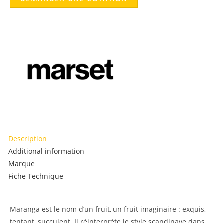
Description
Additional information
Marque
Fiche Technique
Description
Maranga est le nom d’un fruit, un fruit imaginaire : exquis,
tentant, succulent.
Il réinterprète le style scandinave dans