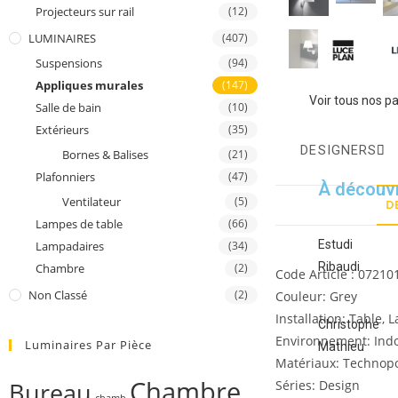
Projecteurs sur rail
(12)
LUMINAIRES
(407)
Suspensions
(94)
Appliques murales
(147)
Voir tous nos p
Salle de bain
(10)
Extérieurs
(35)
DESIGNERS
Bornes & Balises
(21)
Plafonniers
(47)
À découvr
Ventilateur
(5)
D
Lampes de table
(66)
Estudi
Lampadaires
(34)
Description
Ribaudi
Chambre
(2)
Code Article : 07210
Non Classé
(2)
Couleur: Grey
Installation: Table,
Christophe
Environnement: Ind
Luminaires Par Pièce
Mathieu
Matériaux: Technopol
Chambre
Bureau
Séries: Design