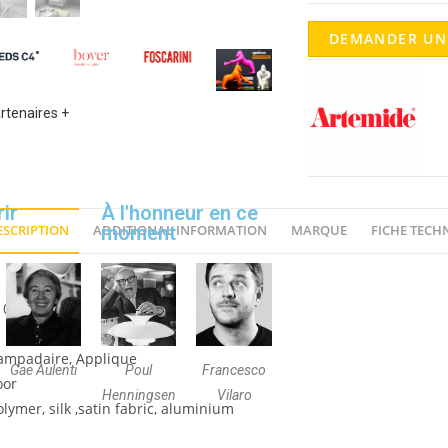
DEMANDER UN
artenaires +
ir
À l'honneur en ce
moment
ESCRIPTION
ADDITIONAL INFORMATION
MARQUE
FICHE TECH
10A
 Lampadaire, Applique
Gae Aulenti
Poul
Francesco
oor
Henningsen
Vilaro
ymer, silk ,satin fabric, aluminium