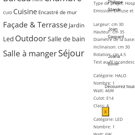
chamb
Philippe
Type de projet: Hospi
Cuisine
Starck
Emission: Diffuse et
Encastré de mur
CUID
Façade & Terrasse
Jardin
Largeur: cm 30
Joan
Hauteur: cm 35
Outdoor
Gaspard
Salle de bain
Led
Diamètre de la base
Inclinaison: cm 30
Séjour
Salle à manger
Rotation: cm 4.5
Joana
Test au fil incandes
Bover
Catégorie: HALO
Nombre: 1
Découvrez tous
Watt: 46W
Culot: E14
Class: A
X
Catégorie: LED
Nombre: 1
Watt: 6W