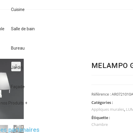
Cuisine
ble
Salle de bain
Bureau
MELAMPO Gr
Jardin
🔍
Façade
Référence :
AR0721010
Catégories :
nos Produits +
Appliques murales
,
LUM
Étiquette :
Chambre
es partenaires