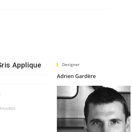
is Applique
Designer
Adrien Gardère
A
INAIRES