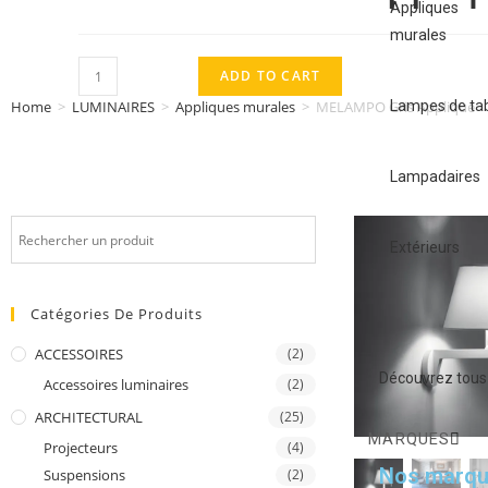
Appliques
murales
ADD TO CART
Lampes de ta
Home
>
LUMINAIRES
>
Appliques murales
>
MELAMPO Gris Applique
Lampadaires
Extérieurs
Catégories De Produits
ACCESSOIRES
(2)
Découvrez tous 
Accessoires luminaires
(2)
ARCHITECTURAL
(25)
MARQUES
Projecteurs
(4)
Nos marqu
Suspensions
(2)