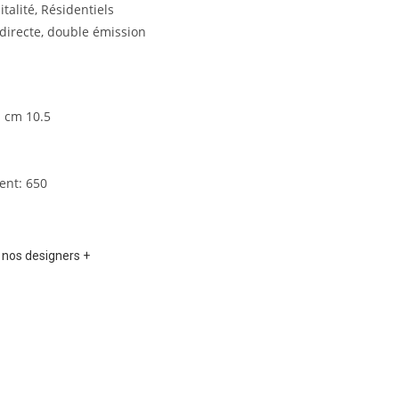
talité, Résidentiels
 directe, double émission
: cm 10.5
cent: 650
 nos designers +