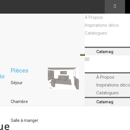
À Propos
Inspirations déco
Catalogues
Catamag
Pièces
tio
À Propos
Séjour
Inspirations déc
Catalogues
Chambre
Catamag
Salle à manger
ue