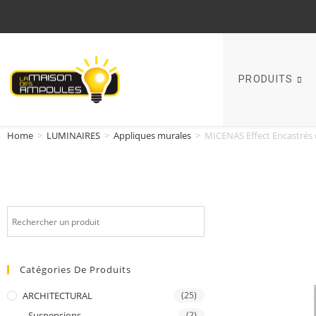
PRODUITS
Home
>
LUMINAIRES
>
Appliques murales
>
MICENAS Effect Encastrés
Catégories De Produits
ARCHITECTURAL
(25)
Suspensions
(2)