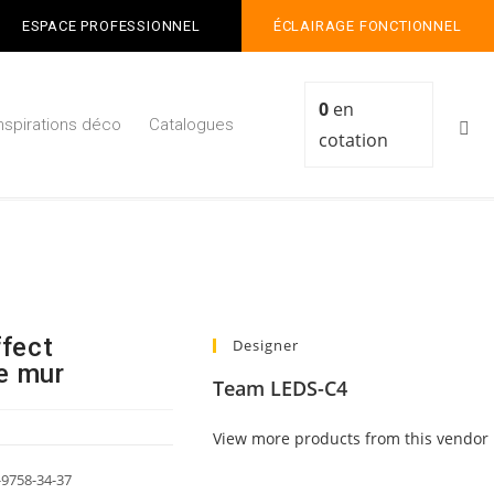
ESPACE PROFESSIONNEL
ÉCLAIRAGE FONCTIONNEL
0
en
Inspirations déco
Catalogues
cotation
fect
Designer
e mur
Team LEDS-C4
View more products from this vendor
-9758-34-37