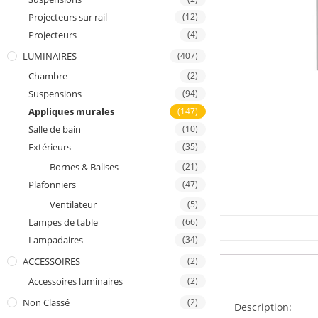
Projecteurs sur rail
(12)
Projecteurs
(4)
LUMINAIRES
(407)
Chambre
(2)
Suspensions
(94)
Appliques murales
(147)
Salle de bain
(10)
Extérieurs
(35)
Bornes & Balises
(21)
Plafonniers
(47)
Ventilateur
(5)
Lampes de table
(66)
Lampadaires
(34)
ACCESSOIRES
(2)
Accessoires luminaires
(2)
Description
Non Classé
(2)
Description: