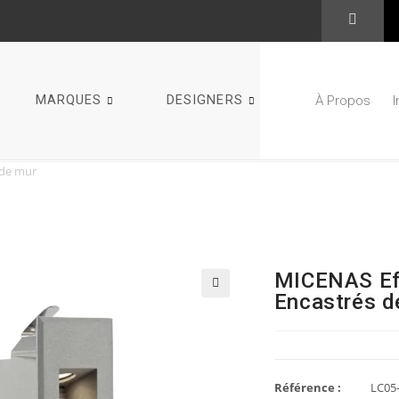
MARQUES
DESIGNERS
À Propos
 de mur
MICENAS Ef
Encastrés d
🔍
Référence :
LC05