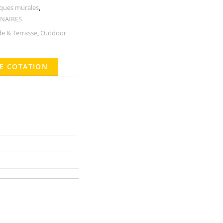
iques murales
,
NAIRES
e & Terrasse
,
Outdoor
E COTATION