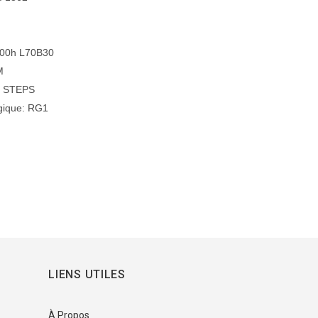
000h L70B30
M
3 STEPS
gique: RG1
LIENS UTILES
À Propos