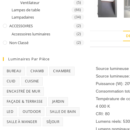
Ventilateur
(5)
Lampes de table
(66)
Lampadaires
(34)
ACCESSOIRES
(2)
Accessoires luminaires
(2)
D
Non Classé
(2)
Luminaires Par Pièce
Description
Source lumineuse
BUREAU
CHAMB
CHAMBRE
Source lumineus
CUID
CUISINE
Puissance (W): 2
ENCASTRÉ DE MUR
Consommation tot
Température de co
FAÇADE & TERRASSE
JARDIN
4 000 K
LED
OUTDOOR
SALLE DE BAIN
CRI: 80
Lumens réels: 53
SALLE À MANGER
SÉJOUR
Lumens nominaux