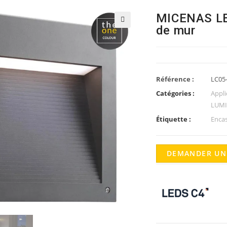
MICENAS LE
de mur
🔍
Référence :
LC05
Catégories :
Appl
LUMI
Étiquette :
Enca
DEMANDER UN