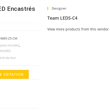
D Encastrés
Designer
Team LEDS-C4
View more products from this vendor
-9885-Z5-CM
iques murales
,
NAIRES
stré de mur
E COTATION