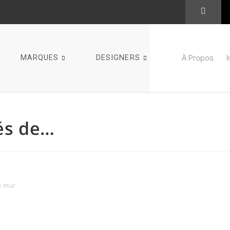
MARQUES
DESIGNERS
À Propos
és de…
e mur