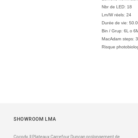
Nbr de LED: 18
Lm/W réels: 24
Durée de vie: 50.
Bin / Grup: 6L o 6
MacAdam steps: 
Risque photobiolo
SHOWROOM LMA
Cocody, II Plateaux Carrefour Duncan prolongement de