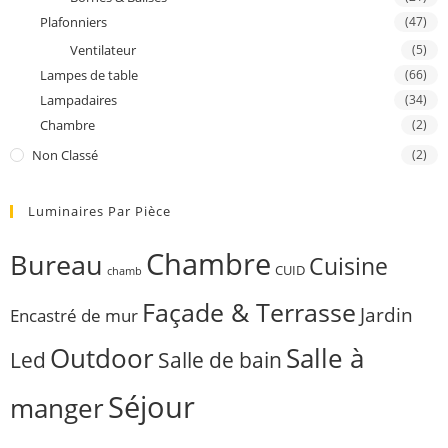
Plafonniers
(47)
Ventilateur
(5)
Lampes de table
(66)
Lampadaires
(34)
Chambre
(2)
Non Classé
(2)
Luminaires Par Pièce
Chambre
Bureau
Cuisine
CUID
chamb
Façade & Terrasse
Jardin
Encastré de mur
Outdoor
Salle à
Salle de bain
Led
Séjour
manger