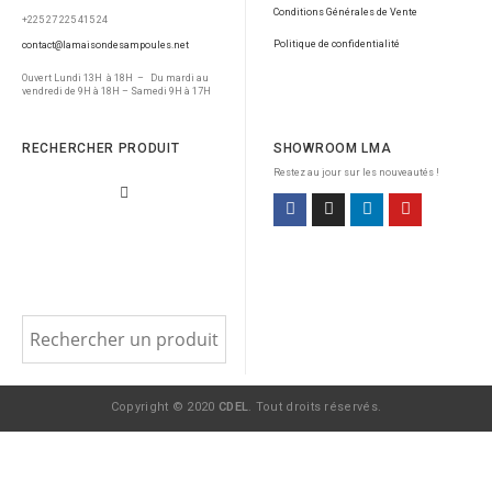
Conditions Générales de Vente
+225 27 225 415 24
Politique de confidentialité
contact@lamaisondesampoules.net
Ouvert Lundi 13H à 18H – Du mardi au
vendredi de 9H à 18H – Samedi 9H à 17H
RECHERCHER PRODUIT
SHOWROOM LMA
Restez au jour sur les nouveautés !
Copyright © 2020
CDEL
. Tout droits réservés.