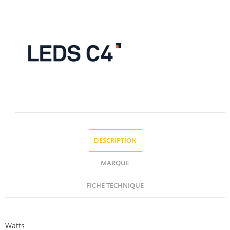
DESCRIPTION
MARQUE
FICHE TECHNIQUE
Description
Watts