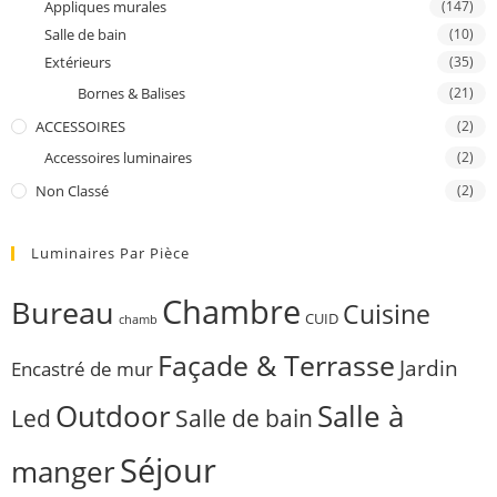
Appliques murales
(147)
Salle de bain
(10)
Extérieurs
(35)
Bornes & Balises
(21)
ACCESSOIRES
(2)
Accessoires luminaires
(2)
Non Classé
(2)
Luminaires Par Pièce
Chambre
Bureau
Cuisine
CUID
chamb
Façade & Terrasse
Jardin
Encastré de mur
Outdoor
Salle à
Salle de bain
Led
Séjour
manger