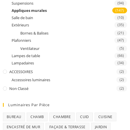
Suspensions
(94)
Appliques murales
(147)
Salle de bain
(10)
Extérieurs
(35)
Bornes & Balises
(21)
Plafonniers
(47)
Ventilateur
(5)
Lampes de table
(66)
Lampadaires
(34)
ACCESSOIRES
(2)
Accessoires luminaires
(2)
Non Classé
(2)
Luminaires Par Pièce
BUREAU
CHAMB
CHAMBRE
CUID
CUISINE
ENCASTRÉ DE MUR
FAÇADE & TERRASSE
JARDIN