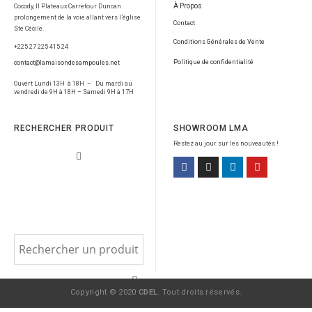
À Propos
Cocody, II Plateaux Carrefour Duncan
prolongement de la voie allant vers l’église
Contact
Ste Cécile.
Conditions Générales de Vente
+225 27 225 415 24
Politique de confidentialité
contact@lamaisondesampoules.net
Ouvert Lundi 13H à 18H – Du mardi au
vendredi de 9H à 18H – Samedi 9H à 17H
RECHERCHER PRODUIT
SHOWROOM LMA
Restez au jour sur les nouveautés !
Copyright © 2020
CDEL
. Tout droits réservés.