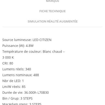
MARQUE
FICHE TECHNIQUE
SIMULATION RÉALITÉ AUGMENTÉE
Description
Source lumineuse: LED CITIZEN
Puissance (W): 4.8W
Température de couleur: Blanc chaud –
3 000 K
CRI: 80
Lumens réels: 340
Lumens nominaux: 488
Nbr de LED: 1
Lm/W réels: 85
Durée de vie: 36.000h L70B30
Bin / Grup: 3 STEPS
MacAdam steps: 3 STEPS