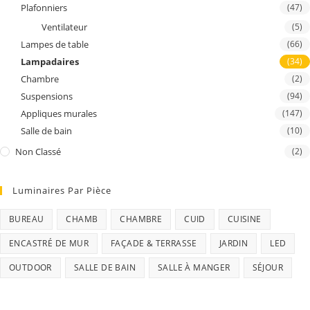
Plafonniers
(47)
Ventilateur
(5)
Lampes de table
(66)
Lampadaires
(34)
Chambre
(2)
Suspensions
(94)
Appliques murales
(147)
Salle de bain
(10)
Non Classé
(2)
Luminaires Par Pièce
BUREAU
CHAMB
CHAMBRE
CUID
CUISINE
ENCASTRÉ DE MUR
FAÇADE & TERRASSE
JARDIN
LED
OUTDOOR
SALLE DE BAIN
SALLE À MANGER
SÉJOUR