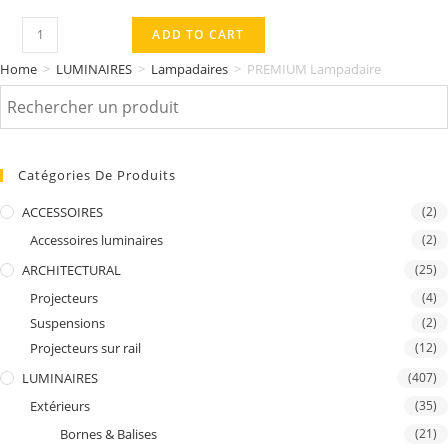
PREMIUM
ADD TO CART
Lampadaire
Home
>
LUMINAIRES
>
Lampadaires
>
PREMIUM Lampadaire
quantity
Catégories De Produits
ACCESSOIRES
(2)
Accessoires luminaires
(2)
ARCHITECTURAL
(25)
Projecteurs
(4)
Suspensions
(2)
Projecteurs sur rail
(12)
LUMINAIRES
(407)
Extérieurs
(35)
Bornes & Balises
(21)