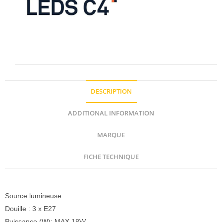
DESCRIPTION
ADDITIONAL INFORMATION
MARQUE
FICHE TECHNIQUE
Description
Source lumineuse
Douille : 3 x E27
Puissance (W): MAX 18W