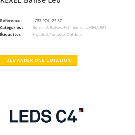
Référence :
LC55-9741-Z5-37
Catégories :
Bornes & Balises
,
Extérieurs
,
LUMINAIRES
Étiquettes :
Façade & Terrasse
,
Outdoor
DEMANDER UNE COTATION