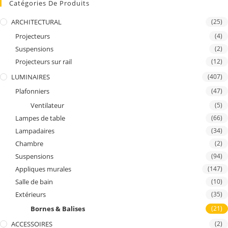
Catégories De Produits
ARCHITECTURAL
(25)
Projecteurs
(4)
Suspensions
(2)
Projecteurs sur rail
(12)
LUMINAIRES
(407)
Plafonniers
(47)
Ventilateur
(5)
Lampes de table
(66)
Lampadaires
(34)
Chambre
(2)
Suspensions
(94)
Appliques murales
(147)
Salle de bain
(10)
Extérieurs
(35)
Bornes & Balises
(21)
ACCESSOIRES
(2)