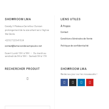
SHOWROOM LMA
LIENS UTILES
À Propos
Cocody, II Plateaux Carrefour Duncan
prolongement de la voie allant vers l’église
Contact
Ste Cécile.
Conditions Générales de Vente
+225 27 225 415 24
Politique de confidentialité
contact@lamaisondesampoules.net
Ouvert Lundi 13H à 18H – Du mardi au
vendredi de 9H à 18H – Samedi 9H à 17H
RECHERCHER PRODUIT
SHOWROOM LMA
Restez au jour sur les nouveautés !