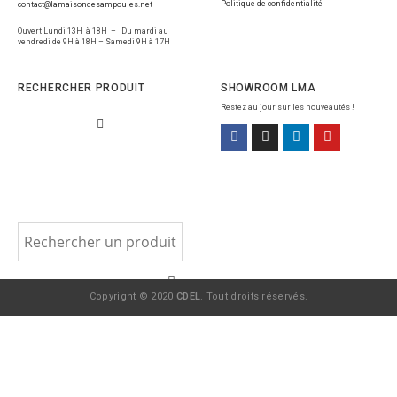
Politique de confidentialité
contact@lamaisondesampoules.net
Ouvert Lundi 13H à 18H – Du mardi au
vendredi de 9H à 18H – Samedi 9H à 17H
RECHERCHER PRODUIT
SHOWROOM LMA
Restez au jour sur les nouveautés !
Copyright © 2020
CDEL
. Tout droits réservés.