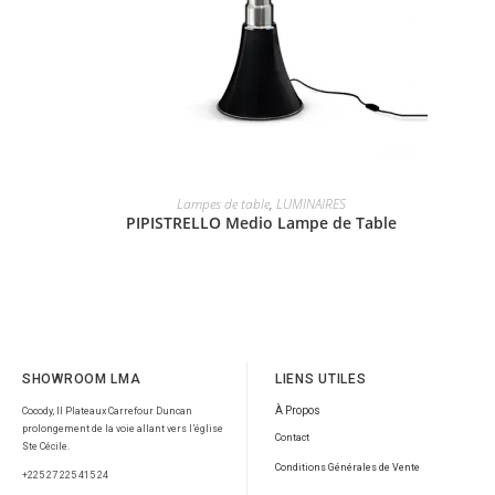
Lampes de table
,
LUMINAIRES
PIPISTRELLO Medio Lampe de Table
SHOWROOM LMA
LIENS UTILES
À Propos
Cocody, II Plateaux Carrefour Duncan
prolongement de la voie allant vers l’église
Contact
Ste Cécile.
Conditions Générales de Vente
+225 27 225 415 24