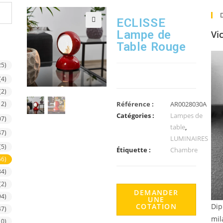
ECLISSE
Lampe de
Vi
🔍
Table Rouge
25)
(4)
(2)
12)
Référence :
AR0028030A
Catégories :
Lampes de
07)
table
,
47)
LUMINAIRES
(5)
Étiquette :
Chambre
66)
34)
(2)
DEMANDER
94)
UNE
COTATION
Dip
47)
mil
10)