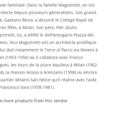
tude familiale. Dans la famille Magistretti, on est
hitecte depuis plusieurs générations. Son grand-
e, Gaetano Besia, a dessiné le College Royal de
nes filles, à Milan. Son père, Pier Giulio
istretti, lui, a édifié le dell’Arengario Piazza del
mo. Vico Magistretti est un architecte prolifique.
lui doit notamment le Torre al Parco via Revere à
an (1953-1956) où il collabore avec Franco
goni, les tours de la place Aquileia à Milan (1962-
4), la maison Arosio à Arenzano (1958) ou encore
quartier Milano-San Felice qu’il réalise avec l’aide
Francesco Soro (1978-1981).
w more products from this vendor