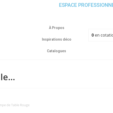
ESPACE PROFESSIONN
À Propos
0
en cotati
Inspirations déco
Catalogues
ble…
mpe de Table Rouge