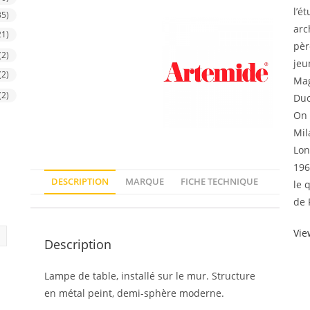
l’é
35)
arc
21)
pèr
(2)
jeu
(2)
Mag
(2)
Duo
On 
Mil
Lon
196
DESCRIPTION
MARQUE
FICHE TECHNIQUE
le 
de 
Vie
Description
Lampe de table, installé sur le mur. Structure
en métal peint, demi-sphère moderne.