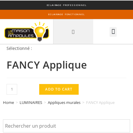
ECLAIRAGE PROFESSIONNEL
ECLAIRAGE FONCTIONNEL
INSPIRATIONS DECO
Sélectionné :
FANCY Applique
ADD TO CART
Home
>
LUMINAIRES
>
Appliques murales
>
FANCY Applique