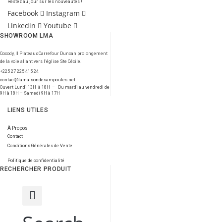
Restez au jour sur les nouveautés !
Facebook
Instagram
Linkedin
Youtube
SHOWROOM LMA
Cocody, II Plateaux Carrefour Duncan prolongement
de la voie allant vers l’église Ste Cécile.
+225 27 225 415 24
contact@lamaisondesampoules.net
Ouvert Lundi 13H à 18H – Du mardi au vendredi de
9H à 18H – Samedi 9H à 17H
LIENS UTILES
À Propos
Contact
Conditions Générales de Vente
Politique de confidentialité
RECHERCHER PRODUIT