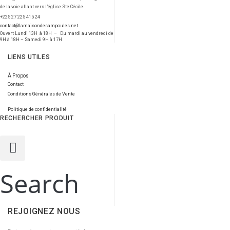
de la voie allant vers l’église Ste Cécile.
+225 27 225 415 24
contact@lamaisondesampoules.net
Ouvert Lundi 13H à 18H – Du mardi au vendredi de
9H à 18H – Samedi 9H à 17H
LIENS UTILES
À Propos
Contact
Conditions Générales de Vente
Politique de confidentialité
RECHERCHER PRODUIT
Search
REJOIGNEZ NOUS