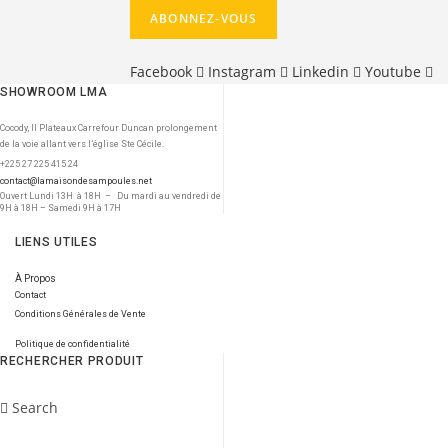
Facebook
Instagram
Linkedin
Youtube
SHOWROOM LMA
Cocody, II Plateaux Carrefour Duncan prolongement
de la voie allant vers l’église Ste Cécile.
+225 27 225 415 24
contact@lamaisondesampoules.net
Ouvert Lundi 13H à 18H – Du mardi au vendredi de
9H à 18H – Samedi 9H à 17H
LIENS UTILES
À Propos
Contact
Conditions Générales de Vente
Politique de confidentialité
RECHERCHER PRODUIT
Search