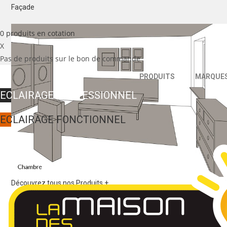
Façade
0
produits
en cotation
X
Pas de produits sur le bon de commande
PRODUITS
MARQUE
ECLAIRAGE PROFESSIONNEL
ECLAIRAGE FONCTIONNEL
Découvrez tous nos Produits +
MARQUES
Nos marques partenaires