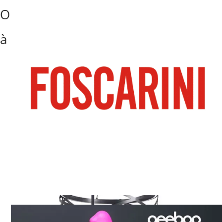
Outdoor
Salle
Salle de bain
Séjour
à manger
🔍