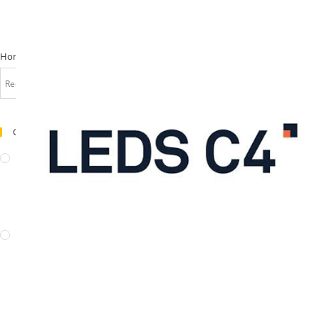
TRAIN
ADD TO CART
Suspension
Home
>
LUMINAIRES
>
Suspensions
>
TRAIN Suspension Led
Led
quantity
Catégories De Produits
ARCHITECTURAL
(25)
Projecteurs
(4)
Suspensions
(2)
Projecteurs sur rail
(12)
LUMINAIRES
(407)
Plafonniers
(47)
Ventilateur
(5)
Lampes de table
(66)
Lampadaires
(34)