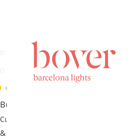
Chambre
(2)
Suspensions
(94)
Appliques murales
(147)
Salle de bain
(10)
Extérieurs
(35)
Bornes & Balises
(21)
ACCESSOIRES
(2)
Accessoires luminaires
(2)
Non Classé
(2)
Luminaires Par Pièce
Chambre
Bureau
CUID
chamb
Façade
Cuisine
Encastré de mur
& Terrasse
Led
Jardin