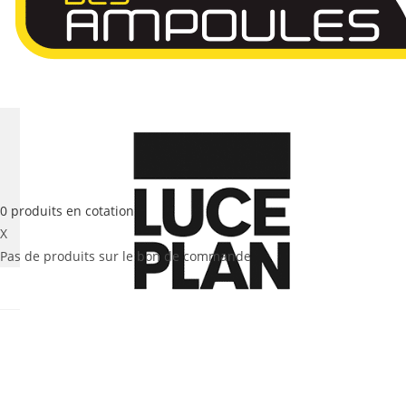
0
produits
en cotation
X
Pas de produits sur le bon de commande
Sélectionné :
TRAIN Suspension Le