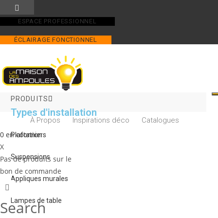
Skip
to
ESPACE PROFESSIONNEL
content
ÉCLAIRAGE FONCTIONNEL
PRODUITS
Types d'installation
À Propos
Inspirations déco
Catalogues
0
en cotation
Plafonniers
X
Suspensions
Pas de produits sur le
bon de commande
Appliques murales
Lampes de table
Search