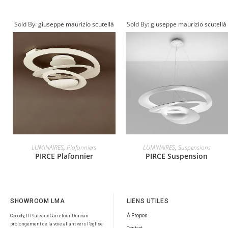
Sold By:
giuseppe maurizio scutellà
Sold By:
giuseppe maurizio scutellà
LUMINAIRES
,
Plafonniers
LUMINAIRES
,
Suspensions
PIRCE Plafonnier
PIRCE Suspension
SHOWROOM LMA
LIENS UTILES
À Propos
Cocody, II Plateaux Carrefour Duncan
prolongement de la voie allant vers l’église