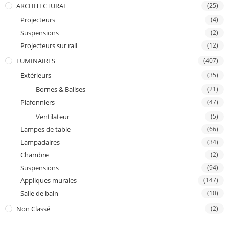
ARCHITECTURAL
(25)
Projecteurs
(4)
Suspensions
(2)
Projecteurs sur rail
(12)
LUMINAIRES
(407)
Extérieurs
(35)
Bornes & Balises
(21)
Plafonniers
(47)
Ventilateur
(5)
Lampes de table
(66)
Lampadaires
(34)
Chambre
(2)
Suspensions
(94)
Appliques murales
(147)
Salle de bain
(10)
Non Classé
(2)