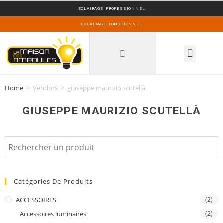
ECLAIRAGE PROFESSIONNEL
ECLAIRAGE FONCTIONNEL
INSPIRATIONS DECO
Home
>
Vendors
>
giuseppe maurizio scutellà
GIUSEPPE MAURIZIO SCUTELLÀ
Catégories De Produits
ACCESSOIRES
(2)
Accessoires luminaires
(2)