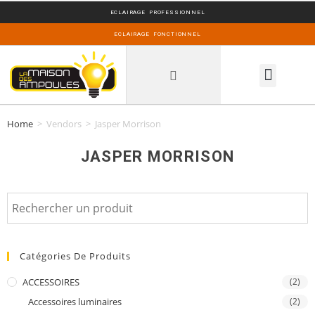
ECLAIRAGE PROFESSIONNEL
ECLAIRAGE FONCTIONNEL
INSPIRATIONS DECO
Home
>
Vendors
>
Jasper Morrison
JASPER MORRISON
Catégories De Produits
ACCESSOIRES
(2)
Accessoires luminaires
(2)