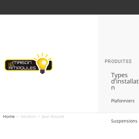
PRODUITS
Types
d'installa
n
Plafonniers
Home
>
Vendors
>
Jean Nouvel
Suspensions