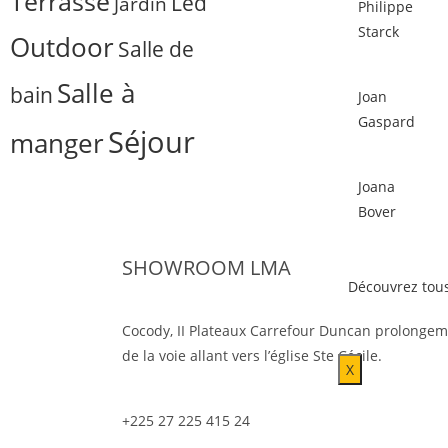
Terrasse
Led
Jardin
Philippe
Starck
Outdoor
Salle de
Salle à
bain
Joan
Gaspard
Séjour
manger
Joana
Bover
SHOWROOM LMA
Découvrez tous
Cocody, II Plateaux Carrefour Duncan prolonge
de la voie allant vers l’église Ste Cécile.
X
+225 27 225 415 24