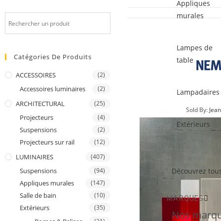
Appliques
murales
Lampes de
Catégories De Produits
table
ACCESSOIRES
(2)
Accessoires luminaires
(2)
Lampadaires
ARCHITECTURAL
(25)
Sold By:
Jean
Projecteurs
(4)
Extérieurs
Suspensions
(2)
Projecteurs sur rail
(12)
LUMINAIRES
(407)
Découvrez tous
Suspensions
(94)
Appliques murales
(147)
Salle de bain
(10)
MARQUES
Extérieurs
(35)
Nos marqu