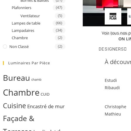
Bornes & Balises
(21)
Plafonniers
(47)
Ventilateur
(5)
Lampes de table
(66)
Lampadaires
(34)
Voir tous nos 
Lampes de table
,
Chambre
(2)
ON LI
Non Classé
(2)
DESIGNERS
À découvr
Luminaires Par Pièce
Bureau
Estudi
chamb
Ribaudi
Chambre
CUID
Cuisine
Encastré de mur
Christophe
Mathieu
Façade &