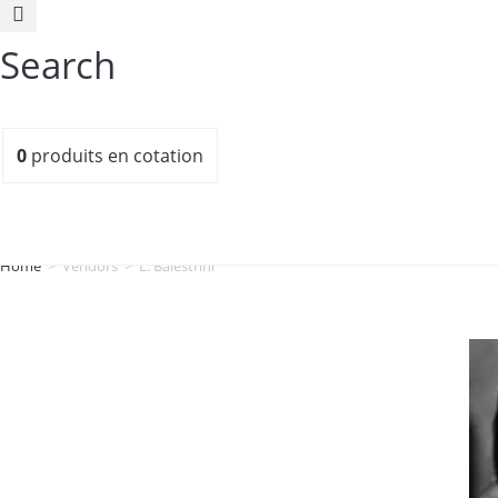
Search
0
produits
en cotation
Home
>
Vendors
>
L. Balestrini