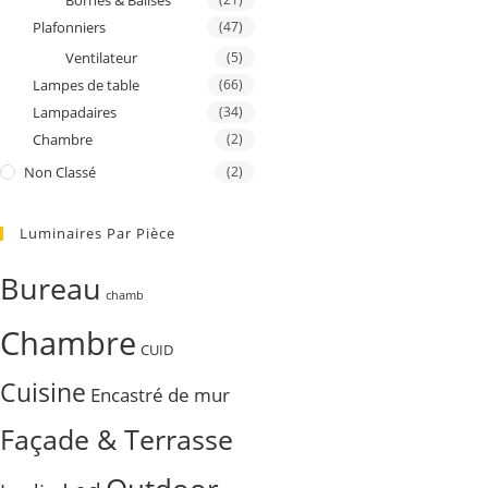
Bornes & Balises
Plafonniers
(47)
Ventilateur
(5)
Lampes de table
(66)
Lampadaires
(34)
Chambre
(2)
Non Classé
(2)
Luminaires Par Pièce
Bureau
chamb
Chambre
CUID
Cuisine
Encastré de mur
Façade & Terrasse