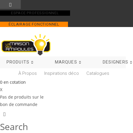
Skip
to
ESPACE PROFESSIONNEL
content
ÉCLAIRAGE FONCTIONNEL
PRODUITS
MARQUES
DESIGNERS
À Propos
Inspirations déco
Catalogues
0
en cotation
X
Pas de produits sur le
bon de commande
Search