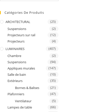
Catégories De Produits
ARCHITECTURAL
(25)
Suspensions
(2)
Projecteurs sur rail
(12)
Projecteurs
(4)
LUMINAIRES
(407)
Chambre
(2)
Suspensions
(94)
Appliques murales
(147)
Salle de bain
(10)
Extérieurs
(35)
Bornes & Balises
(21)
Plafonniers
(47)
Ventilateur
(5)
Lampes de table
(66)