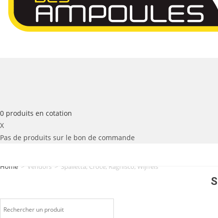
0
produits
en cotation
X
Pas de produits sur le bon de commande
Home
>
Vendors
>
Spalletta, Croce, Ragnisco, Wijffels
S