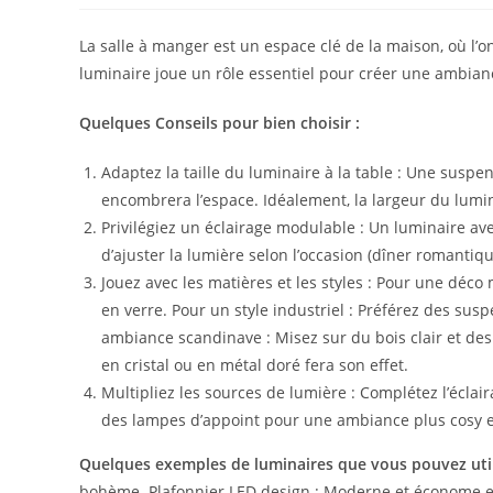
la
publication :
La salle à manger est un espace clé de la maison, où l’
luminaire joue un rôle essentiel pour créer une ambian
Quelques Conseils pour bien choisir :
Adaptez la taille du luminaire à la table : Une suspe
encombrera l’espace. Idéalement, la largeur du luminai
Privilégiez un éclairage modulable : Un luminaire av
d’ajuster la lumière selon l’occasion (dîner romantiqu
Jouez avec les matières et les styles : Pour une dé
en verre. Pour un style industriel : Préférez des s
ambiance scandinave : Misez sur du bois clair et des
en cristal ou en métal doré fera son effet.
Multipliez les sources de lumière : Complétez l’écla
des lampes d’appoint pour une ambiance plus cosy e
Quelques exemples de luminaires que vous pouvez util
bohème. Plafonnier LED design : Moderne et économe en