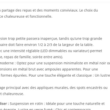
on partage des repas et des moments conviviaux. Le choix du
ce chaleureuse et fonctionnelle.
nsion trop petite passera inaperçue, tandis qu’une trop grande
re doit faire environ 1/2 à 2/3 de la largeur de la table.
ec une intensité réglable (LED dimmables ou variateur) permet
e, repas de famille, soirée entre amis).
co moderne : Optez pour une suspension minimaliste en métal noir o
uspensions en métal brut avec ampoules apparentes. Pour une
 formes épurées. Pour une touche élégante et classique : Un lustre
irage principal avec des appliques murales, des spots encastrés ou
t chaleureuse.
iser :
Suspension en rotin : Idéale pour une touche naturelle et
 énergie. Lustre en verre fumé : Chic et contemporain.