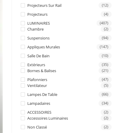
Projecteurs Sur Rail
(12)
Projecteurs
(4)
LUMINAIRES
(407)
Chambre
(2)
Suspensions
(94)
Appliques Murales
(147)
Salle De Bain
(10)
Extérieurs
(35)
Bornes & Balises
(21)
Plafonniers
(47)
Ventilateur
(5)
Lampes De Table
(66)
Lampadaires
(34)
ACCESSOIRES
(2)
Accessoires Luminaires
(2)
Non Classé
(2)